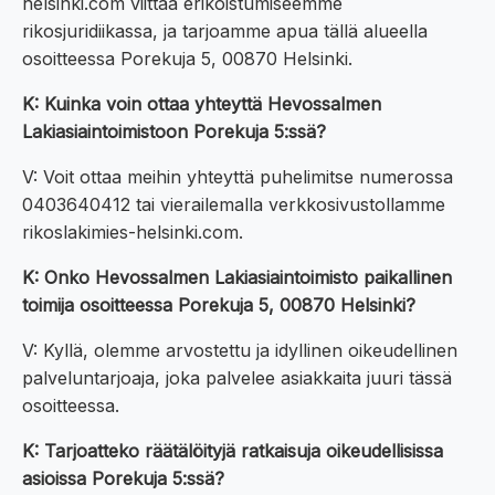
helsinki.com viittaa erikoistumiseemme
rikosjuridiikassa, ja tarjoamme apua tällä alueella
osoitteessa Porekuja 5, 00870 Helsinki.
K: Kuinka voin ottaa yhteyttä Hevossalmen
Lakiasiaintoimistoon Porekuja 5:ssä?
V: Voit ottaa meihin yhteyttä puhelimitse numerossa
0403640412 tai vierailemalla verkkosivustollamme
rikoslakimies-helsinki.com.
K: Onko Hevossalmen Lakiasiaintoimisto paikallinen
toimija osoitteessa Porekuja 5, 00870 Helsinki?
V: Kyllä, olemme arvostettu ja idyllinen oikeudellinen
palveluntarjoaja, joka palvelee asiakkaita juuri tässä
osoitteessa.
K: Tarjoatteko räätälöityjä ratkaisuja oikeudellisissa
asioissa Porekuja 5:ssä?