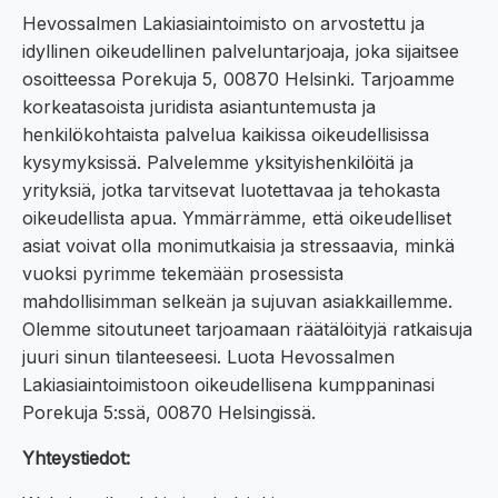
Hevossalmen Lakiasiaintoimisto on arvostettu ja
idyllinen oikeudellinen palveluntarjoaja, joka sijaitsee
osoitteessa Porekuja 5, 00870 Helsinki. Tarjoamme
korkeatasoista juridista asiantuntemusta ja
henkilökohtaista palvelua kaikissa oikeudellisissa
kysymyksissä. Palvelemme yksityishenkilöitä ja
yrityksiä, jotka tarvitsevat luotettavaa ja tehokasta
oikeudellista apua. Ymmärrämme, että oikeudelliset
asiat voivat olla monimutkaisia ja stressaavia, minkä
vuoksi pyrimme tekemään prosessista
mahdollisimman selkeän ja sujuvan asiakkaillemme.
Olemme sitoutuneet tarjoamaan räätälöityjä ratkaisuja
juuri sinun tilanteeseesi. Luota Hevossalmen
Lakiasiaintoimistoon oikeudellisena kumppaninasi
Porekuja 5:ssä, 00870 Helsingissä.
Yhteystiedot: