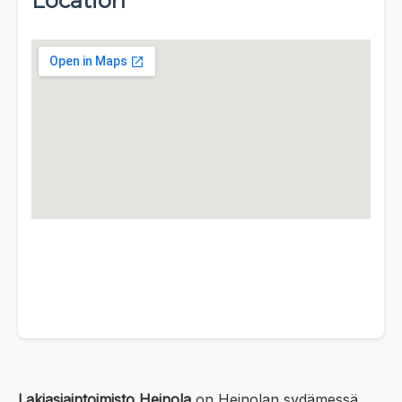
Location
Lakiasiaintoimisto Heinola
on Heinolan sydämessä,