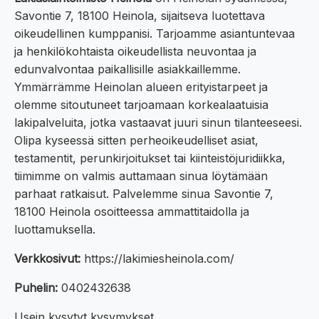
Savontie 7, 18100 Heinola, sijaitseva luotettava
oikeudellinen kumppanisi. Tarjoamme asiantuntevaa
ja henkilökohtaista oikeudellista neuvontaa ja
edunvalvontaa paikallisille asiakkaillemme.
Ymmärrämme Heinolan alueen erityistarpeet ja
olemme sitoutuneet tarjoamaan korkealaatuisia
lakipalveluita, jotka vastaavat juuri sinun tilanteeseesi.
Olipa kyseessä sitten perheoikeudelliset asiat,
testamentit, perunkirjoitukset tai kiinteistöjuridiikka,
tiimimme on valmis auttamaan sinua löytämään
parhaat ratkaisut. Palvelemme sinua Savontie 7,
18100 Heinola osoitteessa ammattitaidolla ja
luottamuksella.
Verkkosivut:
https://lakimiesheinola.com/
Puhelin:
0402432638
Usein kysytyt kysymykset