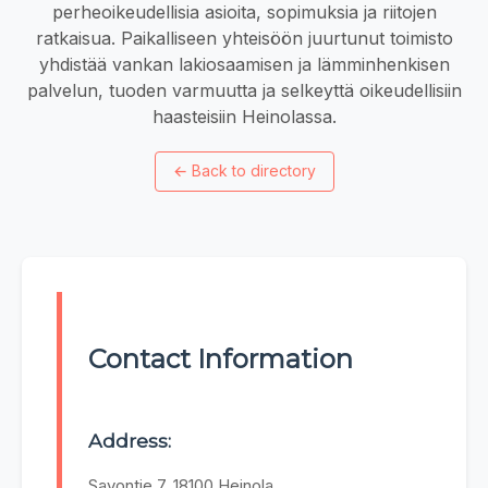
perheoikeudellisia asioita, sopimuksia ja riitojen
ratkaisua. Paikalliseen yhteisöön juurtunut toimisto
yhdistää vankan lakiosaamisen ja lämminhenkisen
palvelun, tuoden varmuutta ja selkeyttä oikeudellisiin
haasteisiin Heinolassa.
←
Back to directory
Contact Information
Address:
Savontie 7, 18100 Heinola