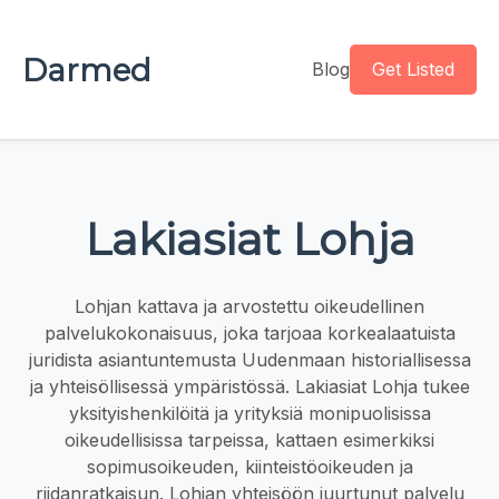
Darmed
Blog
Get Listed
Lakiasiat Lohja
Lohjan kattava ja arvostettu oikeudellinen
palvelukokonaisuus, joka tarjoaa korkealaatuista
juridista asiantuntemusta Uudenmaan historiallisessa
ja yhteisöllisessä ympäristössä. Lakiasiat Lohja tukee
yksityishenkilöitä ja yrityksiä monipuolisissa
oikeudellisissa tarpeissa, kattaen esimerkiksi
sopimusoikeuden, kiinteistöoikeuden ja
riidanratkaisun. Lohjan yhteisöön juurtunut palvelu