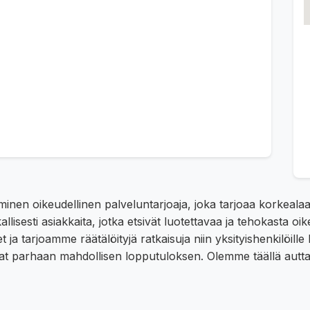
inen oikeudellinen palveluntarjoaja, joka tarjoaa korkealaa
llisesti asiakkaita, jotka etsivät luotettavaa ja tehokasta
t ja tarjoamme räätälöityjä ratkaisuja niin yksityishenkilöill
at parhaan mahdollisen lopputuloksen. Olemme täällä auttam