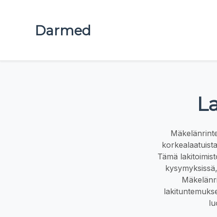
Darmed
L
Mäkelänrinte
korkealaatuista
Tämä lakitoimisto
kysymyksissä,
Mäkelänri
lakituntemukse
lu