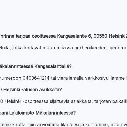
länrinne tarjoaa osoitteessa Kangasalantie 6, 00550 Helsinki
veluita, jotka kattavat muun muassa perheoikeuden, perintöo
äkelänrinteessä Kangasalantiellä?
a numeroon 0403641214 tai vierailemalla verkkosivuillamme he
0 Helsinki -alueen asukkaita?
Helsinki -osoitteessa sijaitsevia asiakkaita, tarjoten paikall
aani Lakitoimisto Mäkelänrinteessä?
jemme kautta, niin arvioimme tilanteesi ja kerromme, miten 