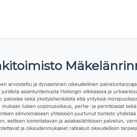
akitoimisto Mäkelänrin
en arvostettu ja dynaaminen oikeudellinen palveluntarjoaja,
 juridista asiantuntemusta Helsingin vilkkaassa ja urbaanis
 palvelee sekä yksityishenkilöitä että yrityksiä monipuolisis
 mukaan lukien sopimusoikeus, perhe- ja perintöasiat sekä r
nteen elinvoimaiseen yhteisöön juurtunut toimisto yhdistää 
n, eettisen toimintatavan ja asiakaslähtöisen palvelun, varm
otettavat ja oikeudenmukaiset ratkaisut oikeudellisiin tarpeisi