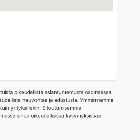
tuista oikeudellista asiantuntemusta osoitteessa
 oikeudellista neuvontaa ja edustusta. Ymmärrämme
e kuin yrityksillekin. Sitoutumisemme
assa sinua oikeudellisissa kysymyksissäsi.