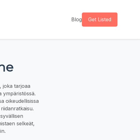
Blog
Get Listed
ne
 joka tarjoaa
sa ympäristössä.
sa oikeudellisissa
iidanratkaisu.
syvällisen
istaen selkeät,
in.