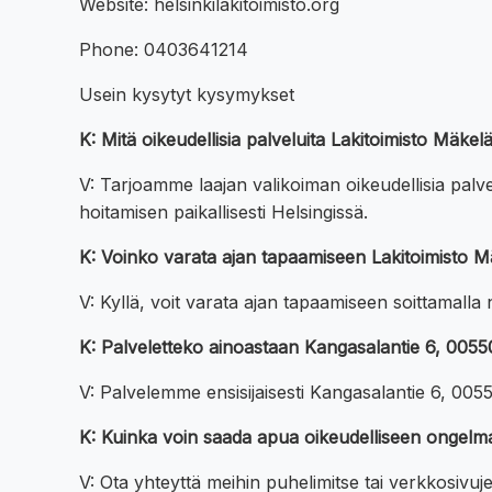
Website: helsinkilakitoimisto.org
Phone: 0403641214
Usein kysytyt kysymykset
K: Mitä oikeudellisia palveluita Lakitoimisto Mäke
V: Tarjoamme laajan valikoiman oikeudellisia pal
hoitamisen paikallisesti Helsingissä.
K: Voinko varata ajan tapaamiseen Lakitoimisto M
V: Kyllä, voit varata ajan tapaamiseen soittamall
K: Palveletteko ainoastaan Kangasalantie 6, 0055
V: Palvelemme ensisijaisesti Kangasalantie 6, 00550 
K: Kuinka voin saada apua oikeudelliseen ongelm
V: Ota yhteyttä meihin puhelimitse tai verkkosivu