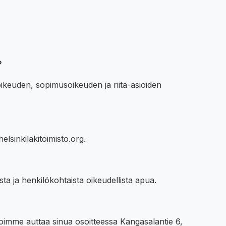
?
ikeuden, sopimusoikeuden ja riita-asioiden
lsinkilakitoimisto.org.
ista ja henkilökohtaista oikeudellista apua.
voimme auttaa sinua osoitteessa Kangasalantie 6,