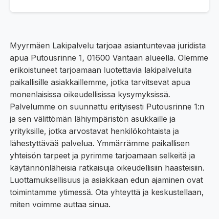
Myyrmäen Lakipalvelu tarjoaa asiantuntevaa juridista
apua Putousrinne 1, 01600 Vantaan alueella. Olemme
erikoistuneet tarjoamaan luotettavia lakipalveluita
paikallisille asiakkaillemme, jotka tarvitsevat apua
monenlaisissa oikeudellisissa kysymyksissä.
Palvelumme on suunnattu erityisesti Putousrinne 1:n
ja sen välittömän lähiympäristön asukkaille ja
yrityksille, jotka arvostavat henkilökohtaista ja
lähestyttävää palvelua. Ymmärrämme paikallisen
yhteisön tarpeet ja pyrimme tarjoamaan selkeitä ja
käytännönläheisiä ratkaisuja oikeudellisiin haasteisiin.
Luottamuksellisuus ja asiakkaan edun ajaminen ovat
toimintamme ytimessä. Ota yhteyttä ja keskustellaan,
miten voimme auttaa sinua.