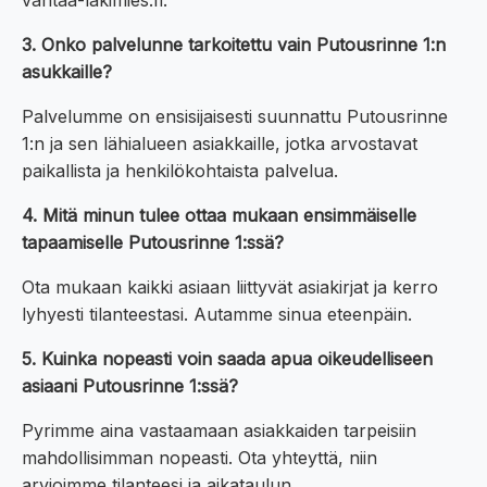
vantaa-lakimies.fi.
3. Onko palvelunne tarkoitettu vain Putousrinne 1:n
asukkaille?
Palvelumme on ensisijaisesti suunnattu Putousrinne
1:n ja sen lähialueen asiakkaille, jotka arvostavat
paikallista ja henkilökohtaista palvelua.
4. Mitä minun tulee ottaa mukaan ensimmäiselle
tapaamiselle Putousrinne 1:ssä?
Ota mukaan kaikki asiaan liittyvät asiakirjat ja kerro
lyhyesti tilanteestasi. Autamme sinua eteenpäin.
5. Kuinka nopeasti voin saada apua oikeudelliseen
asiaani Putousrinne 1:ssä?
Pyrimme aina vastaamaan asiakkaiden tarpeisiin
mahdollisimman nopeasti. Ota yhteyttä, niin
arvioimme tilanteesi ja aikataulun.